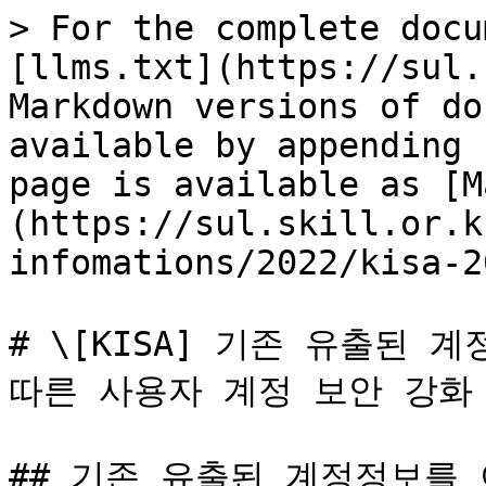
> For the complete docu
[llms.txt](https://sul.
Markdown versions of do
available by appending 
page is available as [M
(https://sul.skill.or.k
infomations/2022/kisa-2
# \[KISA] 기존 유출된 
따른 사용자 계정 보안 강화 권고
## 기존 유출된 계정정보를