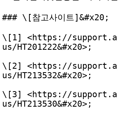
### \[참고사이트]&#x20;

\[1] <https://support.a
us/HT201222&#x20>;

\[2] <https://support.a
us/HT213532&#x20>;

\[3] <https://support.a
us/HT213530&#x20>;
