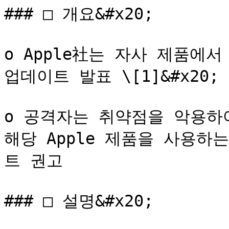
### □ 개요&#x20;

o Apple社는 자사 제품에
업데이트 발표 \[1]&#x20;

o 공격자는 취약점을 악용하
해당 Apple 제품을 사용
트 권고

### □ 설명&#x20;
