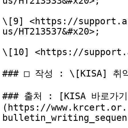
us/HT213533&#x20>;

\[9] <https://support.a
us/HT213537&#x20>;

\[10] <https://support.
### □ 작성 : \[KISA] 취
### 출처 : [KISA 바로가기
(https://www.krcert.or.
bulletin_writing_sequen